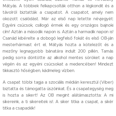
Mátyás. A többiek felkapcsolták otthon a légkondit és a
távolról biztatták a csapatot. A csapatot, amely nem
okozott csalódást. Már az első nap letette névjegyét:
Egyéni csúcsok, csillogó érmek és egy országos bajnoki
cím! Aztán a második napon is. Aztán a harmadik napon is!
Csanád kibérelte a dobogó legfelső fokát és első OB-ján
mesterhármast ért el, Mátyás hozta a kötelezőt és a
mezőny legnagyobb bánatára indult 200 pillén, Tamás
pedig sorra döntötte az alkohol mentes söröket a nap
végén és az egyéni csúcsokat a medencében! Mindezt
tikkasztó hőségben, kádmeleg vízben.
A csapat többi tagja a szociális médián keresztül (Viber)
biztatta és támogatta úszóinkat. És a csapategység meg
is hozta a sikert! Az OB megint alátámasztotta: A mi
sikereink, a ti sikereitek is!. A siker titka a csapat, a sikér
titka a csapadék!