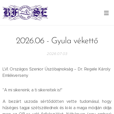
2026.06 - Gyula vékettő
2026.07.03
LVI. Országos Szenior Úszóbajnokság – Dr. Regele Károly
Emlékverseny
"A mi sikereink, a ti sikereitek is!"
A bezárt uszoda sértődötten vette tudomásul, hogy
hűséges tagjai szétszélednek és ki-ki a maga módján oldja