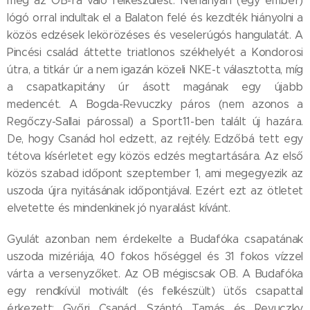
meg az OB-ra való felkészülést. Néhányan (egy ember)
lógó orral indultak el a Balaton felé és kezdték hiányolni a
közös edzések lekörözéses és veselerúgós hangulatát. A
Pincési család áttette triatlonos székhelyét a Kondorosi
útra, a titkár úr a nem igazán közeli NKE-t választotta, míg
a csapatkapitány úr ásott magának egy újabb
medencét. A Bogda-Revuczky páros (nem azonos a
Regőczy-Sallai párossal) a Sport11-ben talált új hazára.
De, hogy Csanád hol edzett, az rejtély. Edzőbá tett egy
tétova kísérletet egy közös edzés megtartására. Az első
közös szabad időpont szeptember 1, ami megegyezik az
uszoda újra nyitásának időpontjával. Ezért ezt az ötletet
elvetette és mindenkinek jó nyaralást kívánt.
Gyulát azonban nem érdekelte a Budafóka csapatának
uszoda mizériája, 40 fokos hőséggel és 31 fokos vízzel
várta a versenyzőket. Az OB mégiscsak OB. A Budafóka
egy rendkívül motivált (és felkészült) ütős csapattal
érkezett: Győri Csanád, Szántó Tamás és Revuczky